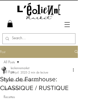
Post
All Posts
leoliennemarket
All Posts
29 juil. 2025
2 min de lecture
Style de Farmhouse:
l'Eolienne Market et vous
CLASSIQUE / RUSTIQUE
Décoration
Recettes