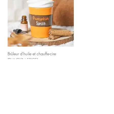
Brûleur d'huile et chauffe-cire
"PUMPKIN SPICE"
Prix
14,90 €
Collection FALL