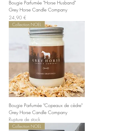
Bougie Parfumée "Horse Husband"
Grey Horse Candle Company
Prix
24,90 €
Collection NOEL
Bougie Parfumée "Copeaux de cèdre"
Grey Horse Candle Company
Rupture de stock
Collection NOEL