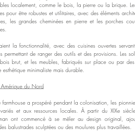
bles localement, comme le bois, la pierre ou la brique. Les
 pour être robustes et utilitaires, avec des éléments archit
tes, les grandes cheminées en pierre et les porches couve
ues.
égiaient la fonctionnalité, avec des cuisines ouvertes serva
 permettant de ranger des outils et des provisions. Les sols
bois brut, et les meubles, fabriqués sur place ou par des 
e esthétique minimaliste mais durable.
en Amérique du Nord
le farmhouse a prospéré pendant la colonisation, les pionnie
ariés et aux ressources locales. À partir du XIXe siècle
tsman ont commencé à se mêler au design original, ajout
 balustrades sculptées ou des moulures plus travaillées.