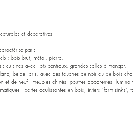
tecturales et décoratives
caractérise par :
ls : bois brut, métal, pierre.
 : cuisines avec ilots centraux, grandes salles à manger.
blanc, beige, gris, avec des touches de noir ou de bois cha
 et de neuf : meubles chinés, poutres apparentes, luminai
tiques : portes coulissantes en bois, éviers “farm sinks”, t