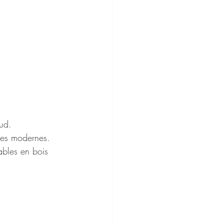
ud.
res modernes.
ables en bois 