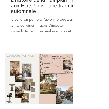
aux États-Unis : une tradition
automnale
Quand on pense à l’automne aux États-
Unis, certaines images s’imposent
immédiatement : les feuilles rouges et
dorées, Halloween, Thanksgiving… et
bien sûr, la fameuse Pumpkin pie. Cette
tarte à la citrouille, parfumée d’épices
chaudes, est devenue l’un des symboles
les plus emblématiques de la cuisine
américaine. Mais d’où vient cette
tradition ?