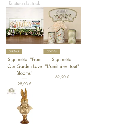
Rupture de stock
SPRING
SPRING
Sign métal "From
Sign métal
Our Garden Love
"L'amitié est tout"
Blooms"
Prix
69,90 €
Prix
28,00 €