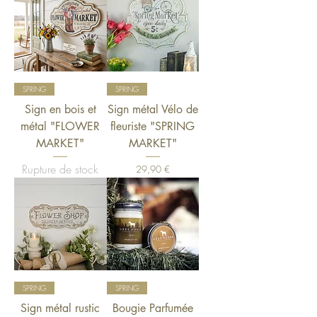
SPRING
SPRING
Sign en bois et
Sign métal Vélo de
métal "FLOWER
fleuriste "SPRING
MARKET"
MARKET"
Rupture de stock
Prix
29,90 €
SPRING
SPRING
Sign métal rustic
Bougie Parfumée