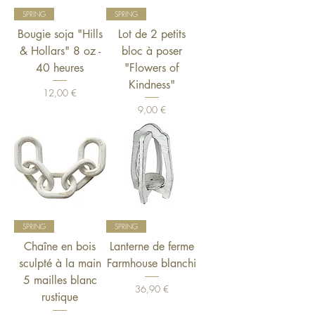
SPRING
SPRING
Bougie soja "Hills
Lot de 2 petits
& Hollars" 8 oz -
bloc à poser
40 heures
"Flowers of
Kindness"
Prix
12,00 €
Prix
9,00 €
SPRING
SPRING
Chaîne en bois
Lanterne de ferme
sculpté à la main
Farmhouse blanchi
5 mailles blanc
Prix
36,90 €
rustique