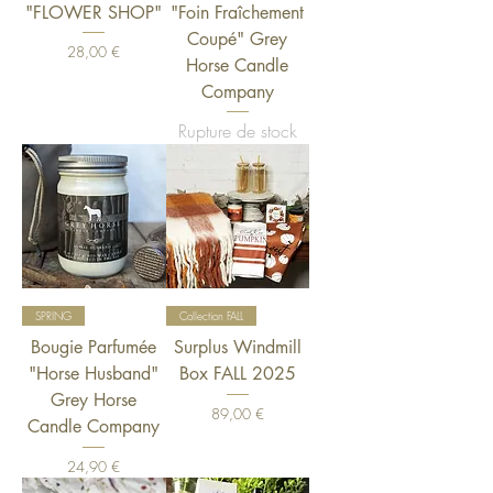
"FLOWER SHOP"
"Foin Fraîchement
Coupé" Grey
Prix
28,00 €
Horse Candle
Company
Rupture de stock
SPRING
Collection FALL
Bougie Parfumée
Surplus Windmill
"Horse Husband"
Box FALL 2025
Grey Horse
Prix
89,00 €
Candle Company
Prix
24,90 €