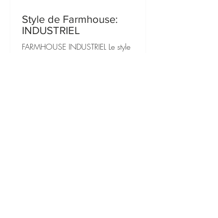
Style de Farmhouse:
INDUSTRIEL
FARMHOUSE INDUSTRIEL Le style
Farmhouse industriel c’est la rencontre
entre la chaleur rustique de la campagne
et le caractère brut des...
À PROPOS