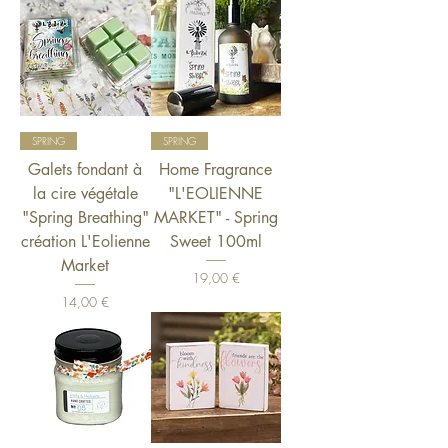
SPRING
SPRING
Galets fondant à
Home Fragrance
la cire végétale
"L'EOLIENNE
"Spring Breathing"
MARKET" - Spring
création L'Eolienne
Sweet 100ml
Market
Prix
19,00 €
Prix
14,00 €