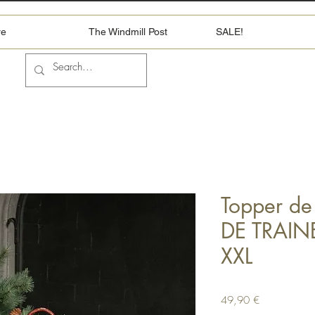
re
The Windmill Post
SALE!
Topper d
DE TRAIN
XXL
Prix
49,90 €