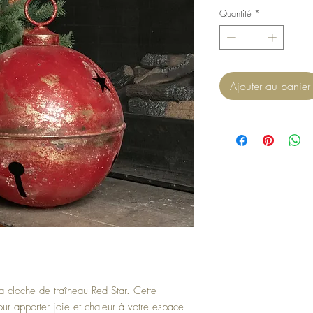
Quantité
*
Ajouter au panier
la cloche de traîneau Red Star. Cette
ur apporter joie et chaleur à votre espace