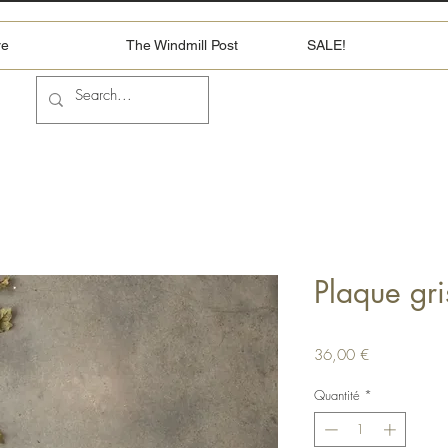
re
The Windmill Post
SALE!
Plaque g
Prix
36,00 €
Quantité
*