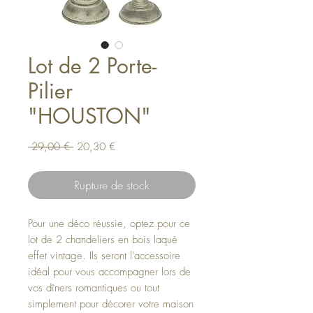
Lot de 2 Porte-
Pilier
"HOUSTON"
Prix
Prix
 29,00 € 
20,30 €
original
promotionnel
Rupture de stock
Pour une déco réussie, optez pour ce
lot de 2 chandeliers en bois laqué
effet vintage. Ils seront l'accessoire
idéal pour vous accompagner lors de
vos dîners romantiques ou tout
simplement pour décorer votre maison