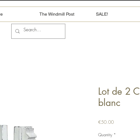
re
The Windmill Post
SALE!
Lot de 2 
blanc
Price
€50.00
Quantity
*