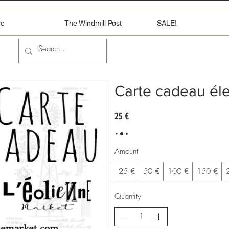
re
The Windmill Post
SALE!
Carte cadeau él
25 €
Amount
25 €
50 €
100 €
150 €
Quantity