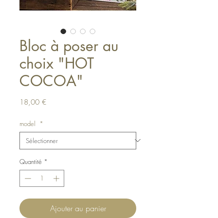
Bloc à poser au
choix "HOT
COCOA"
Prix
18,00 €
model
*
Quantité
*
Ajouter au panier